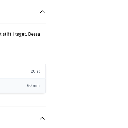
 stift i taget. Dessa
20 st
60 mm