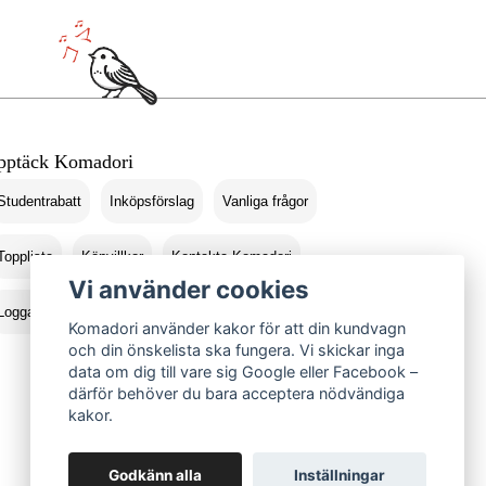
pptäck Komadori
Studentrabatt
Inköpsförslag
Vanliga frågor
Topplista
Köpvillkor
Kontakta Komadori
Vi använder cookies
Logga in
Returer
Komadori använder kakor för att din kundvagn
och din önskelista ska fungera. Vi skickar inga
data om dig till vare sig Google eller Facebook –
därför behöver du bara acceptera nödvändiga
kakor.
Godkänn alla
Inställningar