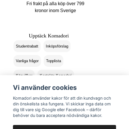
Fri frakt på alla köp över 799
kronor inom Sverige
Upptäck Komadori
Studentrabatt
Inköpsförslag
Vanliga frågor
Topplista
Köpvillkor
Kontakta Komadori
Vi använder cookies
Logga in
Returer
Komadori använder kakor för att din kundvagn och
din önskelista ska fungera. Vi skickar inga data om
dig till vare sig Google eller Facebook – därför
behöver du bara acceptera nödvändiga kakor.