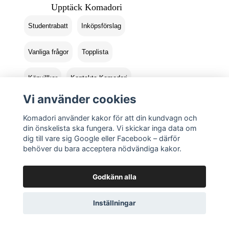
Upptäck Komadori
Studentrabatt
Inköpsförslag
Vanliga frågor
Topplista
Köpvillkor
Kontakta Komadori
Vi använder cookies
Logga in
Returer
Komadori använder kakor för att din kundvagn och
din önskelista ska fungera. Vi skickar inga data om
dig till vare sig Google eller Facebook – därför
behöver du bara acceptera nödvändiga kakor.
Godkänn alla
Inställningar