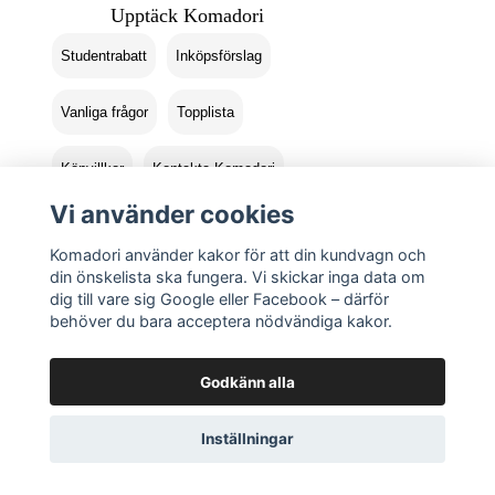
Upptäck Komadori
Studentrabatt
Inköpsförslag
Vanliga frågor
Topplista
Köpvillkor
Kontakta Komadori
Vi använder cookies
Logga in
Returer
Komadori använder kakor för att din kundvagn och
din önskelista ska fungera. Vi skickar inga data om
dig till vare sig Google eller Facebook – därför
behöver du bara acceptera nödvändiga kakor.
Godkänn alla
Inställningar