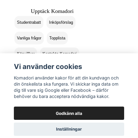
Upptäck Komadori
Studentrabatt
Inköpsförslag
Vanliga frågor
Topplista
Köpvillkor
Kontakta Komadori
Vi använder cookies
Logga in
Returer
Komadori använder kakor för att din kundvagn och
din önskelista ska fungera. Vi skickar inga data om
dig till vare sig Google eller Facebook – därför
behöver du bara acceptera nödvändiga kakor.
Godkänn alla
Inställningar