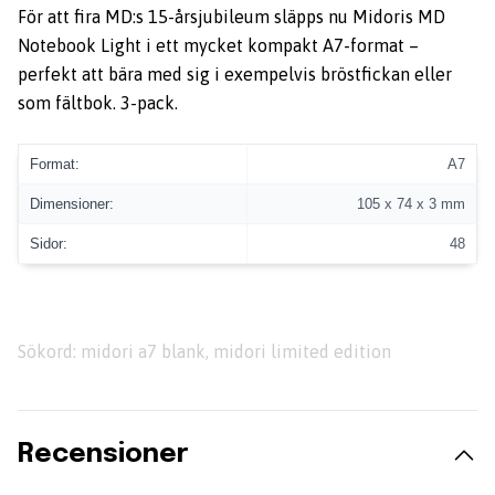
För att fira MD:s 15-årsjubileum släpps nu Midoris MD
Notebook Light i ett mycket kompakt A7-format –
perfekt att bära med sig i exempelvis bröstfickan eller
som fältbok. 3-pack.
Format:
A7
Dimensioner:
105 x 74 x 3 mm
Sidor:
48
Sökord: midori a7 blank, midori limited edition
Recensioner