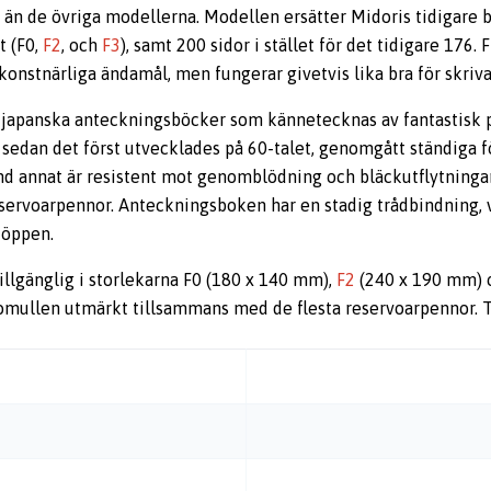
 än de övriga modellerna. Modellen ersätter Midoris tidigare
t (F0,
F2
, och
F3
), samt 200 sidor i stället för det tidigare 176. 
konstnärliga ändamål, men fungerar givetvis lika bra för skriv
 japanska anteckningsböcker som kännetecknas av fantastisk 
 sedan det först utvecklades på 60-talet, genomgått ständiga f
and annat är resistent mot genomblödning och bläckutflytninga
eservoarpennor. Anteckningsboken har en stadig trådbindning, v
r öppen.
illgänglig i storlekarna F0 (180 x 140 mm),
F2
(240 x 190 mm)
omullen utmärkt tillsammans med de flesta reservoarpennor. Ti