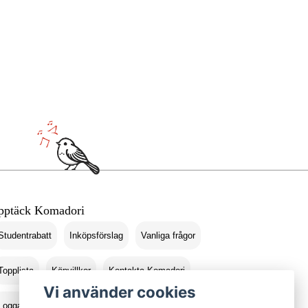
pptäck Komadori
Studentrabatt
Inköpsförslag
Vanliga frågor
Topplista
Köpvillkor
Kontakta Komadori
Vi använder cookies
Logga in
Returer