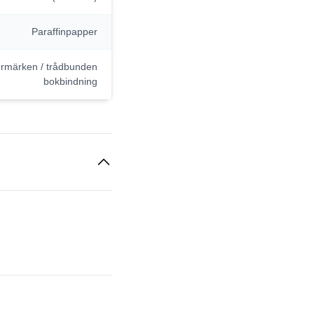
Paraffinpapper
stermärken / trådbunden
bokbindning