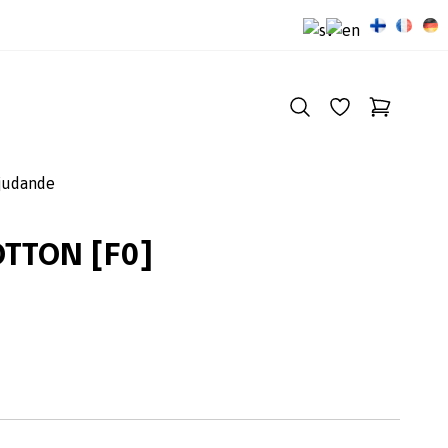
judande
TTON [F0]