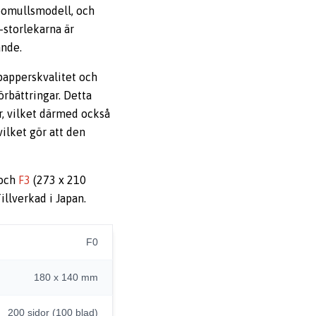
 bomullsmodell, och
F-storlekarna är
ande.
papperskvalitet och
örbättringar. Detta
r, vilket därmed också
ilket gör att den
 och
F3
(273 x 210
llverkad i Japan.
F0
180 x 140 mm
200 sidor (100 blad)