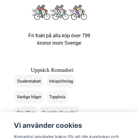
Fri frakt på alla köp över 799
kronor inom Sverige
Upptäck Komadori
Studentrabatt
Inköpsförslag
Vanliga frågor
Topplista
Köpvillkor
Kontakta Komadori
Vi använder cookies
Logga in
Returer
Komadori använder kakor för att din kundvagn och