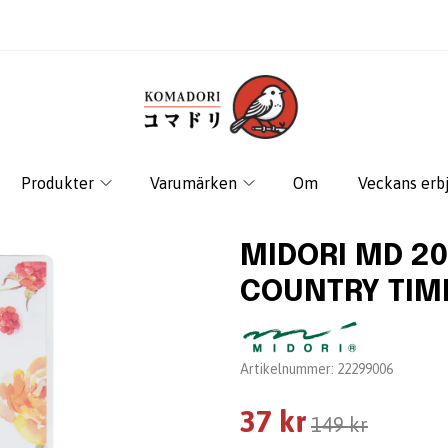
Produkter
Varumärken
Om
Veckans erb
MIDORI MD 20
COUNTRY TIM
Leverantör:
Artikelnummer:
22299006
37 kr
149 kr