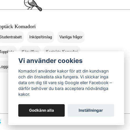
pptäck Komadori
Studentrabatt
Inköpsförslag
Vanliga frågor
Topplista
Köpvillkor
Kontakta Komadori
Vi använder cookies
Logga in
Returer
Komadori använder kakor för att din kundvagn
och din önskelista ska fungera. Vi skickar inga
data om dig till vare sig Google eller Facebook –
därför behöver du bara acceptera nödvändiga
kakor.
Godkänn alla
Inställningar