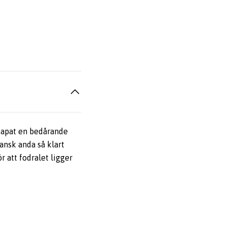
skapat en bedårande
pansk anda så klart
r att fodralet ligger