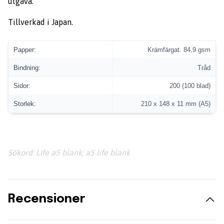
utgåva.
Tillverkad i Japan.
Papper:
Krämfärgat. 84,9 gsm
Bindning:
Tråd
Sidor:
200 (100 blad)
Storlek:
210 x 148 x 11 mm (A5)
Sökord: Life a5 blank, a5 life blank
Recensioner