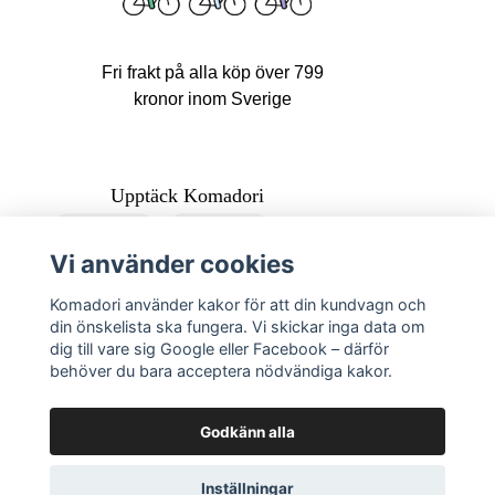
Fri frakt på alla köp över 799
kronor inom Sverige
Upptäck Komadori
Studentrabatt
Inköpsförslag
Vi använder cookies
Vanliga frågor
Topplista
Komadori använder kakor för att din kundvagn och
din önskelista ska fungera. Vi skickar inga data om
dig till vare sig Google eller Facebook – därför
Köpvillkor
Kontakta Komadori
behöver du bara acceptera nödvändiga kakor.
Logga in
Returer
Godkänn alla
Inställningar