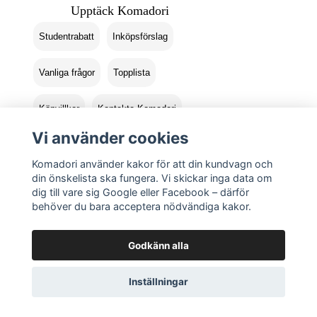
Upptäck Komadori
Studentrabatt
Inköpsförslag
Vanliga frågor
Topplista
Köpvillkor
Kontakta Komadori
Vi använder cookies
Logga in
Returer
Komadori använder kakor för att din kundvagn och
din önskelista ska fungera. Vi skickar inga data om
dig till vare sig Google eller Facebook – därför
behöver du bara acceptera nödvändiga kakor.
Godkänn alla
Inställningar