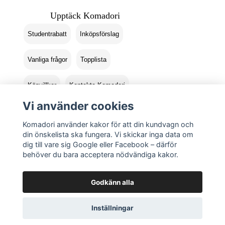
Upptäck Komadori
Studentrabatt
Inköpsförslag
Vanliga frågor
Topplista
Köpvillkor
Kontakta Komadori
Vi använder cookies
Logga in
Returer
Komadori använder kakor för att din kundvagn och
din önskelista ska fungera. Vi skickar inga data om
dig till vare sig Google eller Facebook – därför
behöver du bara acceptera nödvändiga kakor.
Godkänn alla
Inställningar