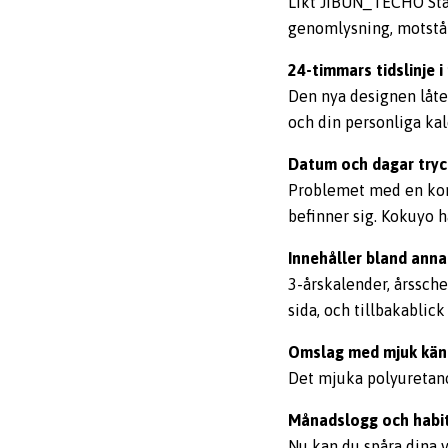
Likt JIBUN_TECHO Sta
genomlysning, motstår
24-timmars tidslinje i
Den nya designen låter
och din personliga kal
Datum och dagar tryc
Problemet med en konv
befinner sig. Kokuyo 
Innehåller bland anna
3-årskalender, årssche
sida, och tillbakablick
Omslag med mjuk kän
Det mjuka polyuretano
Månadslogg och habit
Nu kan du spåra dina v