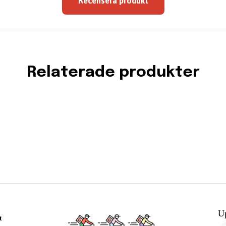
Recensera produkt
Relaterade produkter
U
t