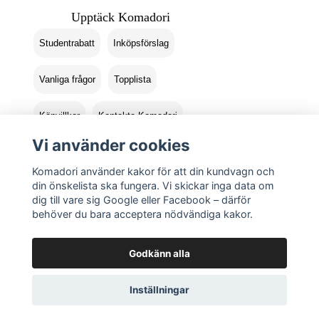
Upptäck Komadori
Studentrabatt
Inköpsförslag
Vanliga frågor
Topplista
Köpvillkor
Kontakta Komadori
Vi använder cookies
Logga in
Returer
Komadori använder kakor för att din kundvagn och
din önskelista ska fungera. Vi skickar inga data om
dig till vare sig Google eller Facebook – därför
behöver du bara acceptera nödvändiga kakor.
Godkänn alla
Inställningar