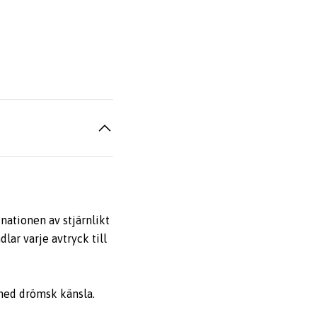
ationen av stjärnlikt
lar varje avtryck till
med drömsk känsla.