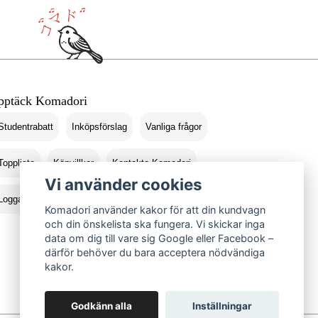
pptäck Komadori
Studentrabatt
Inköpsförslag
Vanliga frågor
Topplista
Köpvillkor
Kontakta Komadori
Vi använder cookies
Logga in
Returer
Komadori använder kakor för att din kundvagn
och din önskelista ska fungera. Vi skickar inga
data om dig till vare sig Google eller Facebook –
därför behöver du bara acceptera nödvändiga
kakor.
Godkänn alla
Inställningar