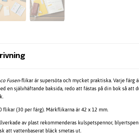
rivning
co Fusen
-flikar är supersöta och mycket praktiska. Varje färg ä
d en självhäftande baksida, redo att fästas på din bok så att d
k.
 flikar (30 per färg). Märkflikarna är 42 x 12 mm.
tillverkade av plast rekommenderas kulspetspennor, blyertspe
isk att vattenbaserat bläck smetas ut.