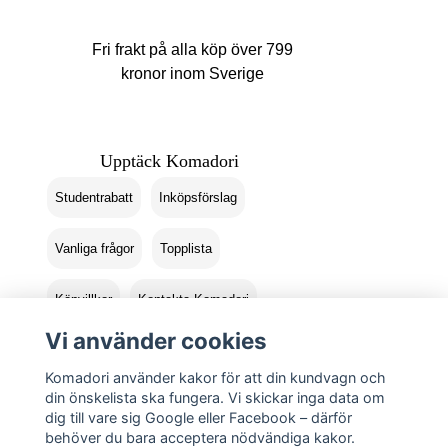
Fri frakt på alla köp över 799
kronor inom Sverige
Upptäck Komadori
Studentrabatt
Inköpsförslag
Vanliga frågor
Topplista
Köpvillkor
Kontakta Komadori
Vi använder cookies
Logga in
Returer
Komadori använder kakor för att din kundvagn och
din önskelista ska fungera. Vi skickar inga data om
dig till vare sig Google eller Facebook – därför
behöver du bara acceptera nödvändiga kakor.