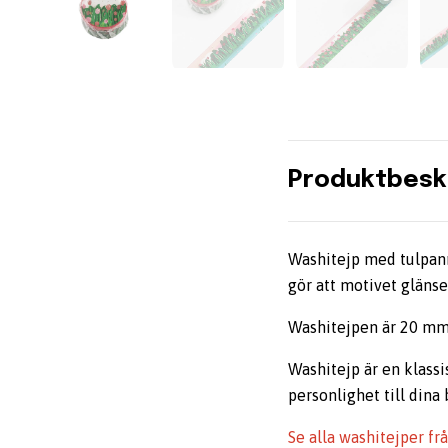
Produktbesk
Washitejp med tulpanmo
gör att motivet gläns
Washitejpen är 20 mm
Washitejp är en klass
personlighet till dina 
Se alla washitejper f