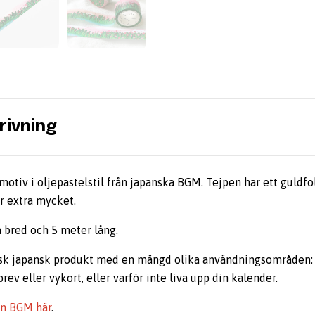
rivning
tiv i oljepastelstil från japanska BGM. Tejpen har ett guldfol
er extra mycket.
 bred och 5 meter lång.
isk japansk produkt med en mängd olika användningsområden: a
brev eller vykort, eller varför inte liva upp din kalender.
rån BGM här
.