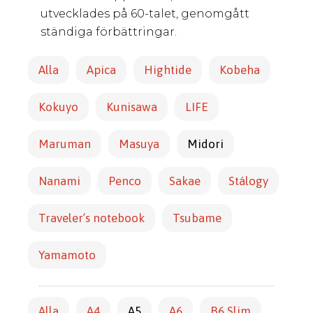
utvecklades på 60-talet, genomgått
ständiga förbättringar.
Alla
Apica
Hightide
Kobeha
Kokuyo
Kunisawa
LIFE
Maruman
Masuya
Midori
Nanami
Penco
Sakae
Stálogy
Traveler’s notebook
Tsubame
Yamamoto
Alla
A4
A5
A6
B6 Slim