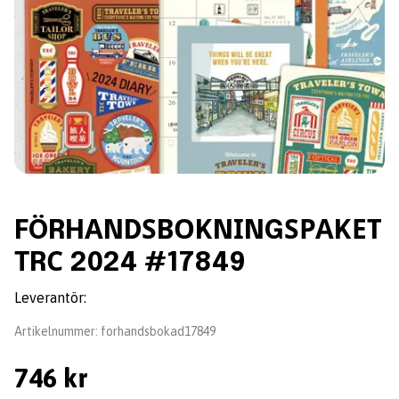
FÖRHАNDЅBОKNІNGЅРАKЕT
ТRС 2024 #17849
Leverantör:
Artikelnummer:
forhandsbokad17849
746 kr