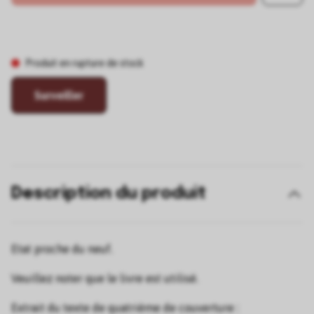
Produit en rupture de stock
Surveiller
Description du produit
Etat proche du neuf.
Veuillez noter que le livre est utilisé.
Extrait du texte de quatrième de couverture :