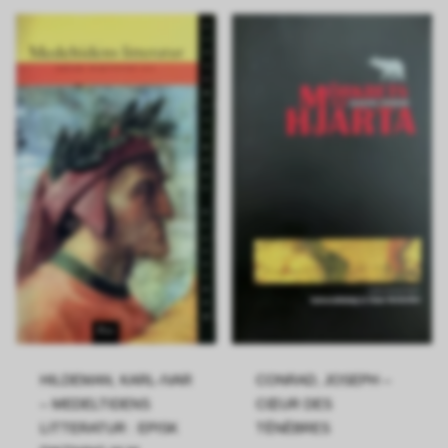
HILDEMAN, KARL-IVAR
CONRAD, JOSEPH –
– MEDELTIDENS
CŒUR DES
LITTERATUR : EPISK
TÉNÈBRES