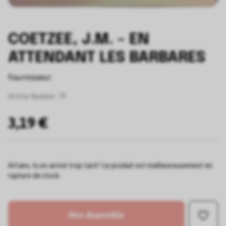
COETZEE, J.M. – EN
ATTENDANT LES BARBARES
Fournisseur:
Article Number:
79
3,19 €
Attans, tu es arrivé trop tard ! Le produit est malheureusement en
rupture de stock.
Non disponible