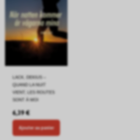
LACK, DEKIUS –
QUAND LA NUIT
VIENT, LES ROUTES
SONT À MOI
6,39 €
Ajouter au panier