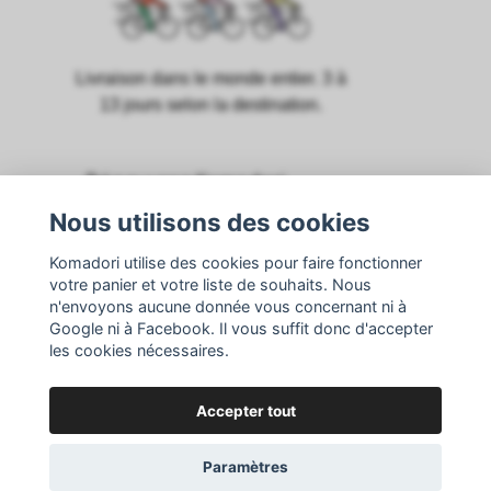
Livraison dans le monde entier. 3 à
13 jours selon la destination.
Découvrez Komadori
Nous utilisons des cookies
Réduction étudiante
Komadori utilise des cookies pour faire fonctionner
Suggestions de produits
votre panier et votre liste de souhaits. Nous
n'envoyons aucune donnée vous concernant ni à
Google ni à Facebook. Il vous suffit donc d'accepter
Questions fréquentes
les cookies nécessaires.
Meilleures ventes
Accepter tout
Conditions générales de vente
Paramètres