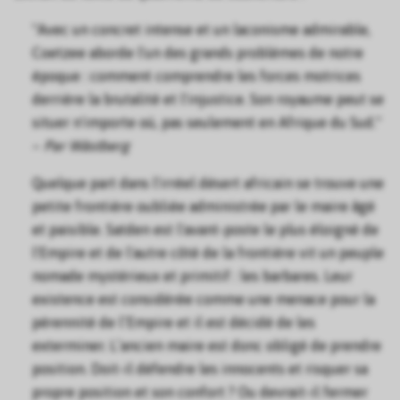
"Avec un concret intense et un laconisme admirable,
Coetzee aborde l'un des grands problèmes de notre
époque : comment comprendre les forces motrices
derrière la brutalité et l'injustice. Son royaume peut se
situer n'importe où, pas seulement en Afrique du Sud."
–
Par Wästberg
Quelque part dans l'irréel désert africain se trouve une
petite frontière oubliée administrée par le maire âgé
et paisible. Satden est l'avant-poste le plus éloigné de
l'Empire et de l'autre côté de la frontière vit un peuple
nomade mystérieux et primitif : les barbares. Leur
existence est considérée comme une menace pour la
pérennité de l’Empire et il est décidé de les
exterminer. L’ancien maire est donc obligé de prendre
position. Doit-il défendre les innocents et risquer sa
propre position et son confort ? Ou devrait-il fermer