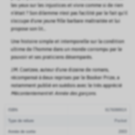
les yeux sur les injustices et vivre comme si de rien
n’était ? Son dilemme n'est pas facilité par le fait qu'il
s'occupe d'une jeune fille barbare maltraitée et lui
propose son lit...
Une histoire simple et intemporelle sur la condition
ultime de l'homme dans un monde corrompu par le
pouvoir et ses praticiens désemparés.
J.M. Coetzee, auteur d'une dizaine de romans,
récompensé à deux reprises par le Booker Prize, a
notamment publié en suédois avec le très apprécié
Mécontentement
et
Année des garçons
.
ISBN
917608891X
Type de reliure
Pocket
Année de sortie
2003