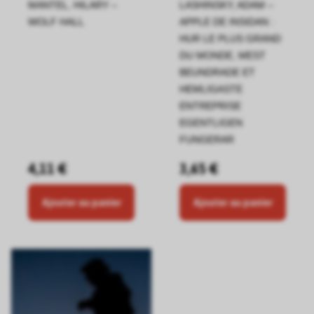
MANTEL, HILARY –
LASHINSKY, ADAM –
WOLF HALL
APPLE DE INSIDAN :
HUR LE PLUS GRAND
DU MONDE, MEST
BEUNDRADE ET
HEMLIGASTE
ENTREPRISE
EGENTLIGEN
FUNGERAR
4,11 €
3,65 €
Ajouter au panier
Ajouter au panier