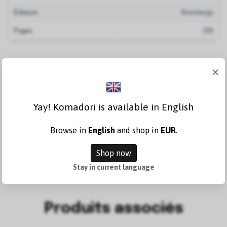
Éditeurs
Brombergs
Pages
206
×
Avis
Yay! Komadori is available in English
Browse in
English
and shop in
EUR
.
Write a review
Shop now
Stay in current language
Produits associés