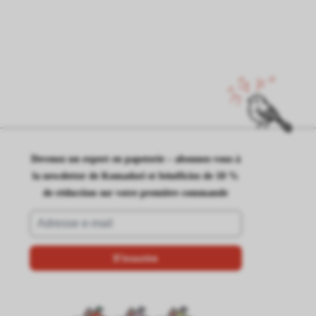
Devenez un expert en papeterie – abonnez-vous à
la newsletter de Komadori et bénéficiez de 10 %
de réduction sur votre première commande