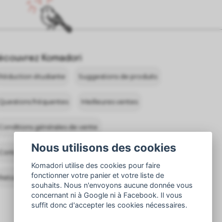
écouvrez Komadori
Réduction étudiante
Suggestions de produits
Questions fréquentes
Meilleures ventes
Conditions générales de vente
Nous utilisons des cookies
Contacter Komadori
Se connecter
Komadori utilise des cookies pour faire
fonctionner votre panier et votre liste de
Retours
souhaits. Nous n'envoyons aucune donnée vous
concernant ni à Google ni à Facebook. Il vous
suffit donc d'accepter les cookies nécessaires.