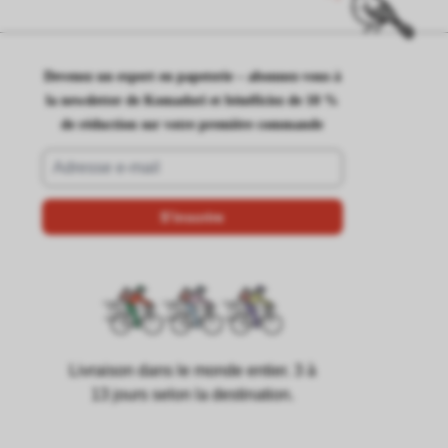
Devenez un expert en papeterie – abonnez-vous à
la newsletter de Komadori et bénéficiez de 10 %
de réduction sur votre première commande
Livraison dans le monde entier. 3 à
13 jours selon la destination.