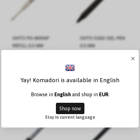
OHTO PG-M05NP
OHTO GS02 GEL PEN
REFILL 0,5 MM
0,5 MM
×
6,30 €
23,63 €
Ajouter au
Voir les
Yay! Komadori is available in English
panier
variantes
Browse in
English
and shop in
EUR
.
Shop now
Stay in current language