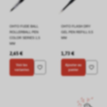
OHTO FUDE BALL
OHTO FLASH DRY
ROLLERBALL PEN
GEL PEN REFILL 0,5
COLOR SERIES 1,5
MM
MM
2,65 €
1,73 €
Voir les
Ajouter au
variantes
panier