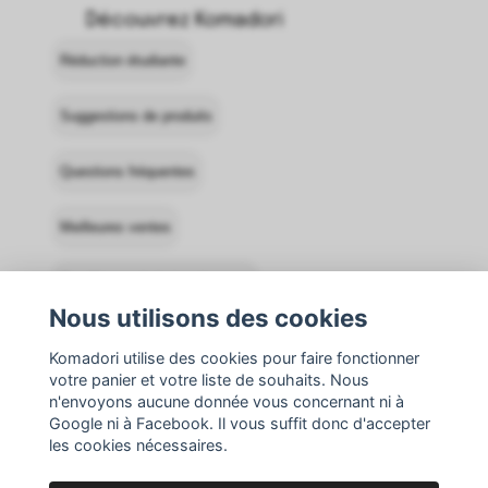
Découvrez Komadori
Réduction étudiante
Suggestions de produits
Questions fréquentes
Meilleures ventes
Conditions générales de vente
Nous utilisons des cookies
Contacter Komadori
Se connecter
Komadori utilise des cookies pour faire fonctionner
votre panier et votre liste de souhaits. Nous
Retours
n'envoyons aucune donnée vous concernant ni à
Google ni à Facebook. Il vous suffit donc d'accepter
les cookies nécessaires.