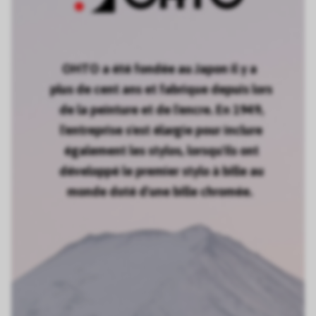
OHTO a été fondée au Japon il y a
plus de cent ans et fabrique depuis lors
de la peinture et de l'encre. En 1949,
l'entreprise s'est élargie pour inclure
également les stylos, lorsqu'ils ont
développé le premier stylo à bille au
monde doté d'une bille chromée.