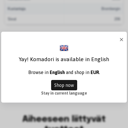
Kustantaja
Brombergin
Sivut
206
×
Arvostelut
Yay! Komadori is available in English
Browse in
English
and shop in
EUR
.
Kirjoita arvostelu
Shop now
Stay in current language
Aiheeseen liittyvät