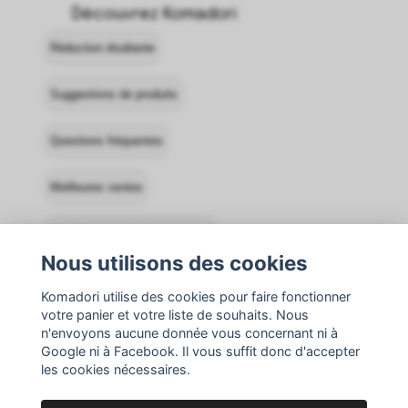
Découvrez Komadori
Réduction étudiante
Suggestions de produits
Questions fréquentes
Meilleures ventes
Conditions générales de vente
Nous utilisons des cookies
Contacter Komadori
Se connecter
Komadori utilise des cookies pour faire fonctionner
votre panier et votre liste de souhaits. Nous
Retours
n'envoyons aucune donnée vous concernant ni à
Google ni à Facebook. Il vous suffit donc d'accepter
les cookies nécessaires.