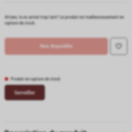
Attans, tu es arrivé trop tard ! Le produit est malheureusement en
rupture de stock.
Non disponible
Produit en rupture de stock
Surveiller