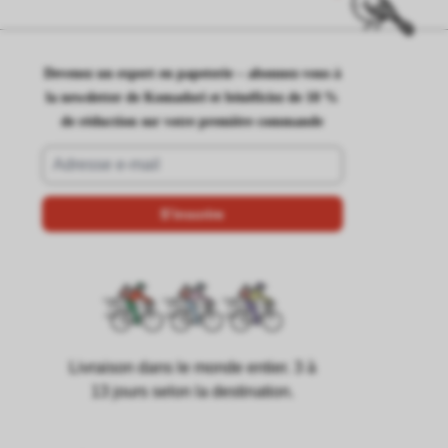
Devenez un expert en papeterie – abonnez-vous à
la newsletter de Komadori et bénéficiez de 10 %
de réduction sur votre première commande
Livraison dans le monde entier. 3 à
13 jours selon la destination.