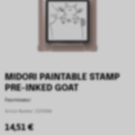
MIDORI PAINTABLE STAMP
PRE-INKED GOAT
Fournisseur:
Article Number:
35393006
14,51 €