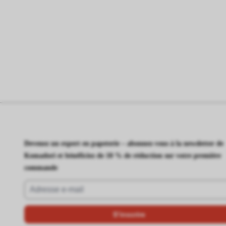
Devenez un expert en papeterie – abonnez-vous à la newsletter de
Komadori et bénéficiez de 10 % de réduction sur votre première
commande