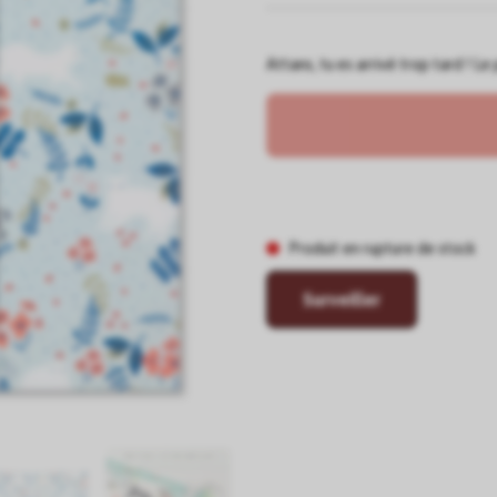
Attans, tu es arrivé trop tard ! L
Produit en rupture de stock
Surveiller