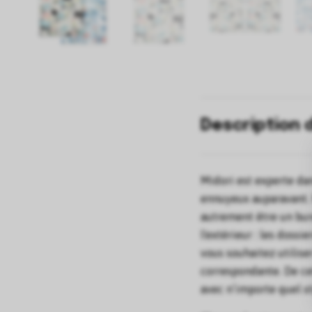
Description 
Midori est experte dan
ennuyeux auparavant.
autrement être un bu
l'extérieur : les doss
vous souhaitez utiliser
correspondante. De ce
avec n’importe quel s