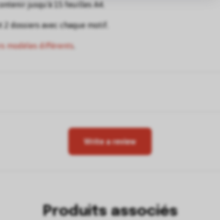
ntenir jusqu'à 15 feuilles A4.
 2 dossiers avec chaque motif.
rs modèles différents
.
Write a review
Produits associés