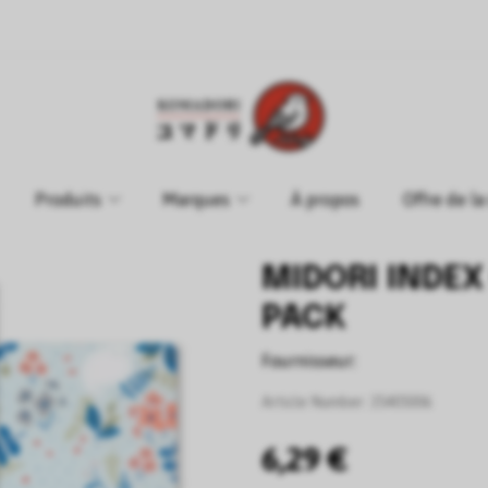
Produits
Marques
À propos
Offre de l
MIDORI INDEX
PACK
Fournisseur:
Article Number:
35405006
6,29 €