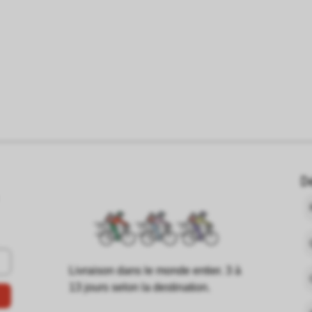
D
Livraison dans le monde entier. 3 à
13 jours selon la destination.