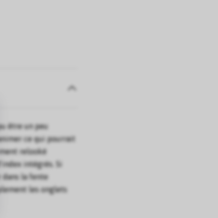
pu être un peu
nimer ce qui pourrait
ement relooké
index intégrés. Si
r dans la fente
plement les onglets