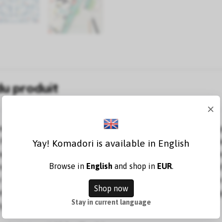
du produit
×
s l'art de donner une nouvelle vie à quelque chose qui aurait 
 Prenons simplement ces dossiers comme exemple ! Parlez d’a
Yay! Komadori is available in English
reau un peu ennuyeux. Comme d'habitude, Midori n'a pas seul
Browse in
English
and shop in
EUR
.
iers sont également extrêmement pratiques avec leurs onglets d'
 l'une des languettes, il suffit de la replier et de la faire glisse
Shop now
tte façon, il dépasse du bord du dossier. Ensuite, marquez sim
Stay in current language
tylo. Chaque dossier comporte six onglets.