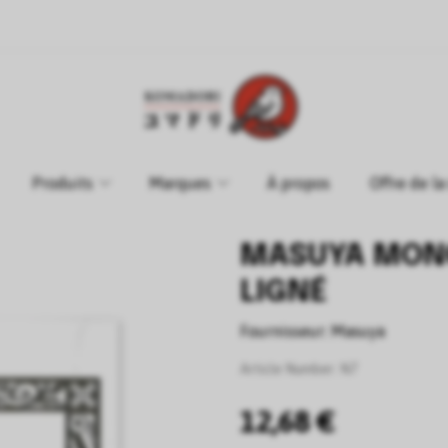
Produits
Marques
À propos
Offre de l
MASUYA MON
LIGNÉ
Fournisseur:
Masuya
Article Number:
N7
12,68 €