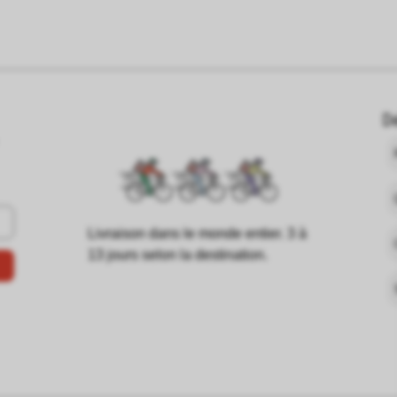
D
Livraison dans le monde entier. 3 à
13 jours selon la destination.