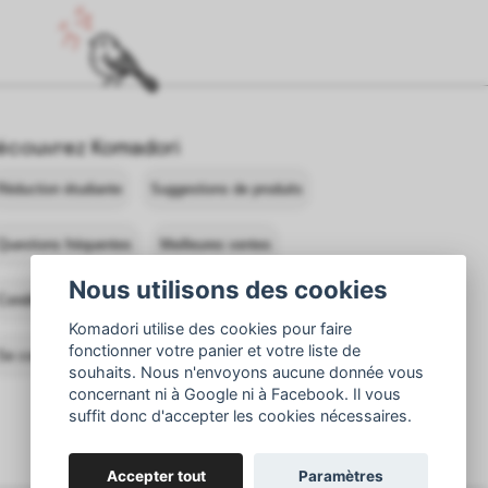
écouvrez Komadori
Réduction étudiante
Suggestions de produits
Questions fréquentes
Meilleures ventes
Nous utilisons des cookies
Conditions générales de vente
Contacter Komadori
Komadori utilise des cookies pour faire
fonctionner votre panier et votre liste de
Se connecter
Retours
souhaits. Nous n'envoyons aucune donnée vous
concernant ni à Google ni à Facebook. Il vous
suffit donc d'accepter les cookies nécessaires.
Accepter tout
Paramètres