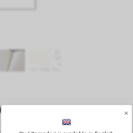
du produit
×