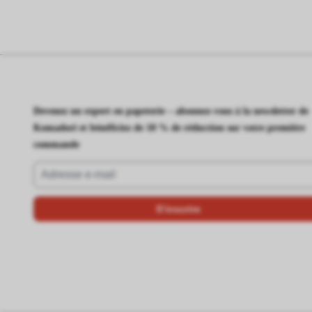
Devenez un expert en papeterie – abonnez-vous à la newsletter de
Komadori et bénéficiez de 10 % de réduction sur votre première
commande