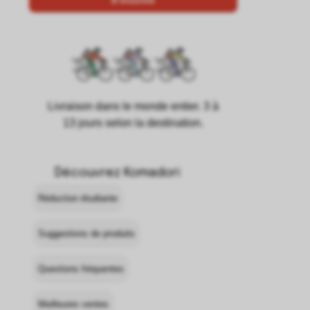
Livraison dans le monde entier. 3 à
13 jours selon la destination.
Découvrez Komadori
Réduction étudiante
Suggestions de produits
Questions fréquentes
Meilleures ventes