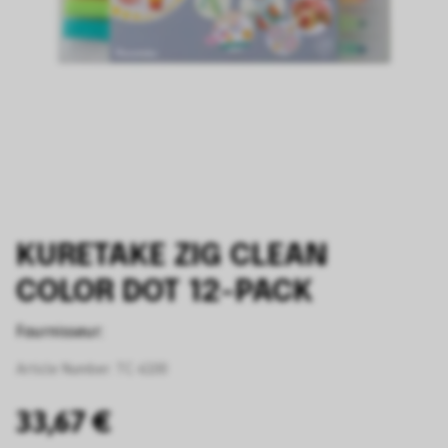
KURETAKE ZIG CLEAN
COLOR DOT 12-PACK
Fournisseur:
Article Number:
TC-6100
33,67 €