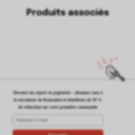
Produits associés
Devenez un expert en papeterie – abonnez-vous à
la newsletter de Komadori et bénéficiez de 10 %
de réduction sur votre première commande