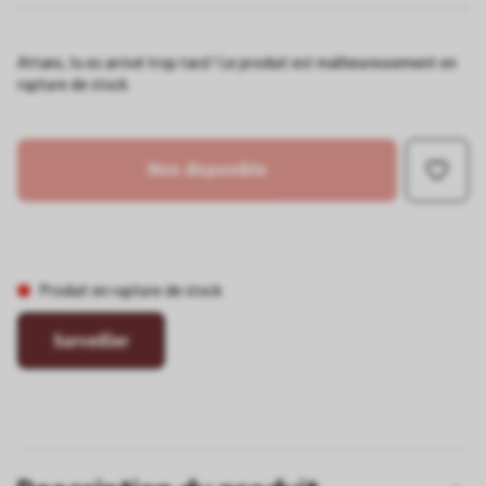
Attans, tu es arrivé trop tard ! Le produit est malheureusement en
rupture de stock.
Non disponible
Produit en rupture de stock
Surveiller