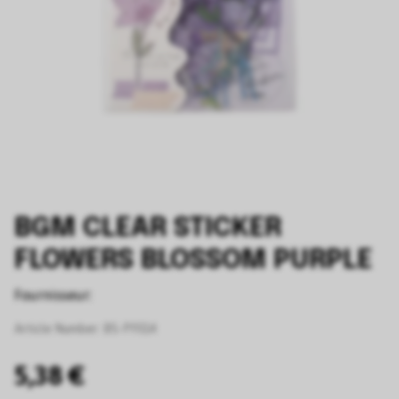
BGM CLEAR STICKER
FLOWERS BLOSSOM PURPLE
Fournisseur:
Article Number:
BS-PF014
5,38 €