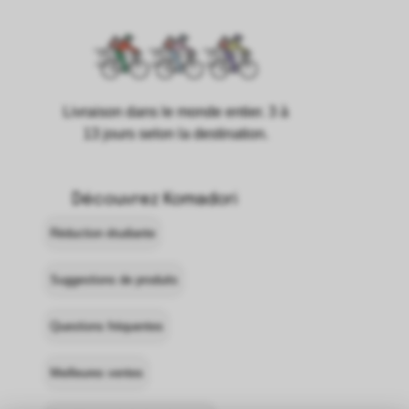
Livraison dans le monde entier. 3 à
13 jours selon la destination.
Découvrez Komadori
Réduction étudiante
Suggestions de produits
Questions fréquentes
Meilleures ventes