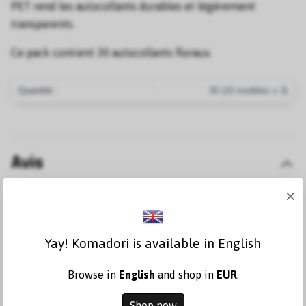
PET rend les autocollants durables et légèrement
transparents.
Ce pack contient 30 autocollants floraux.
Quantité :
30 (10 modèles x 3)
Avis
×
Write a review
Yay! Komadori is available in English
Browse in
English
and shop in
EUR
.
Shop now