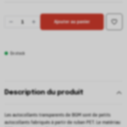
Ajouter au panier
En stock
Description du produit
Les autocollants transparents de BGM sont de petits
autocollants fabriqués à partir de ruban PET. Le matériau