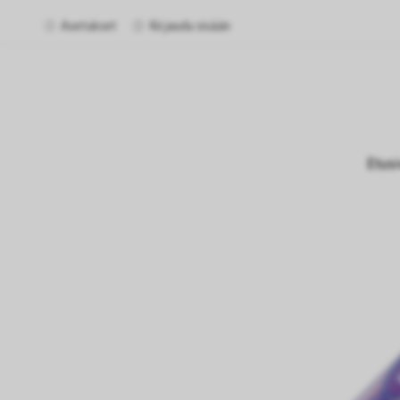
Asetukset
Kirjaudu sisään
Etus