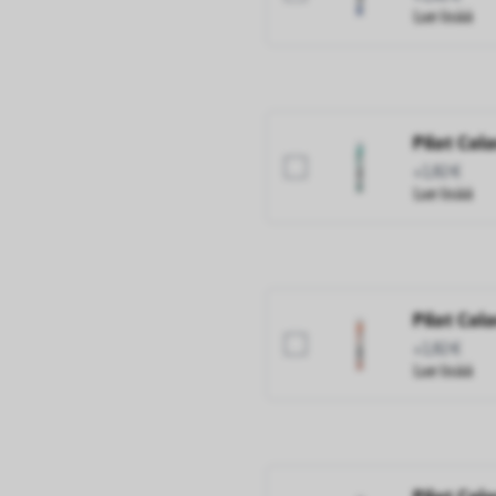
Lue lisää
Pilot Col
+1,82 €
Lue lisää
Pilot Col
+1,82 €
Lue lisää