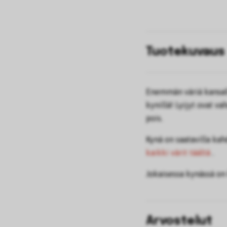
Tuotekuvaus
Enemmän väriä kansal
kynillä! Lyijyt ovat 
pois.
Kynä on saatavilla kah
kaikki värit täältä
.
Jokaisessa kynässä on 
Arvostelut