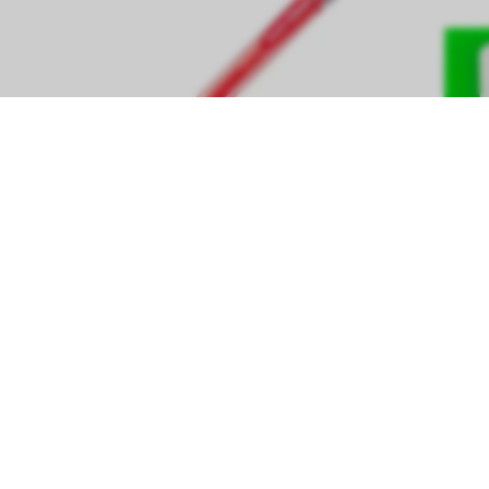
PILOT COLOR ENO ERASABLE
PILOT M
MECHANICAL PENCIL 0,7 MM RÖD
3,19 €
2,28 €
Lisää ostoskoriin