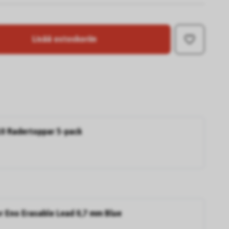
Lisää ostoskoriin
10 Radertoppar 5-pack
or Eno Erasable Lead 0,7 mm Blue