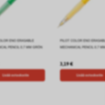
OLOR ENO ERASABLE
PILOT COLOR ENO ERASAB
CAL PENCIL 0,7 MM GRÖN
MECHANICAL PENCIL 0,7 M
3,19 €
Lisää ostoskoriin
Lisää ostoskoriin