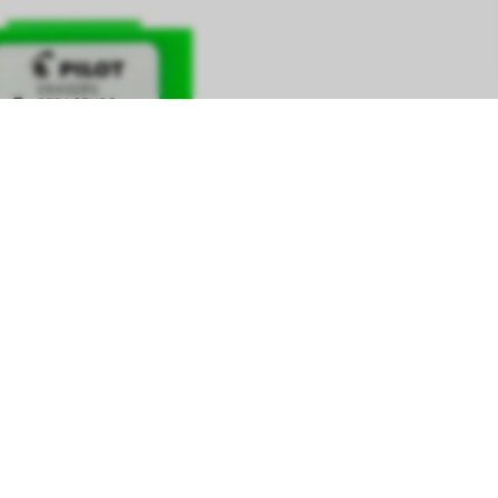
S-10 RADERTOPPAR 5-PACK
Lisää ostoskoriin