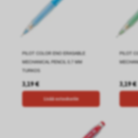
PILOT COLOR ENO ERASABLE
PILOT C
MECHANICAL PENCIL 0,7 MM
MECHANI
TURKOS
3,19 €
3,19 €
Lisää ostoskoriin