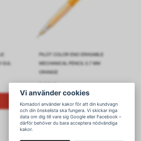
LE
PILOT COLOR ENO ERASABLE
M GUL
MECHANICAL PENCIL 0,7 MM
ORANGE
3,19 €
Vi använder cookies
Lisää ostoskoriin
Komadori använder kakor för att din kundvagn
och din önskelista ska fungera. Vi skickar inga
data om dig till vare sig Google eller Facebook –
därför behöver du bara acceptera nödvändiga
kakor.