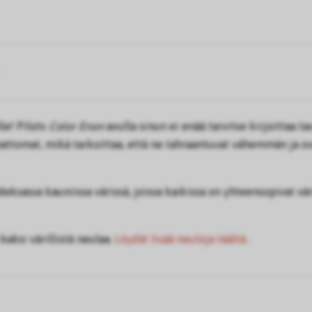
le! Pilots
Color Enon
avulla sinun ei enää tarvitse kirjoittaa tav
vahattomat, mikä tarkoittaa, että ne tahraantuvat vähemmän ja 
deksassa kauniissa värissä, joissa kaikissa on yhteensopivat vär
kaksi värillistä neulaa.
Löydät lisää neuloja täältä
.