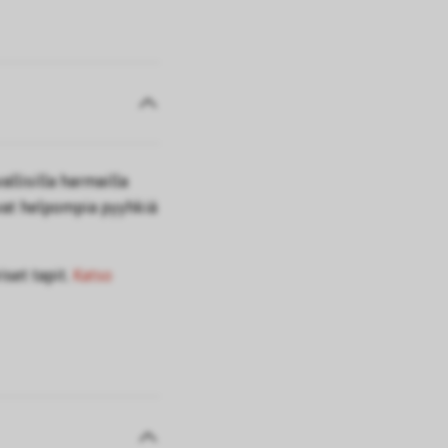
allisilla harmailla
ovat helpompia pyyhkiä
iset tapit.
Katso