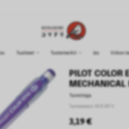
ivu
Tuotteet
Tuotemerkit
Jos
Viikon t
PILOT COLOR 
MECHANICAL P
Toimittaja:
Tuotenumero:
HCR-197-V
3,19 €