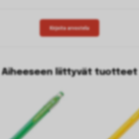
Kirjoita arvostelu
Aiheeseen liittyvät tuotteet