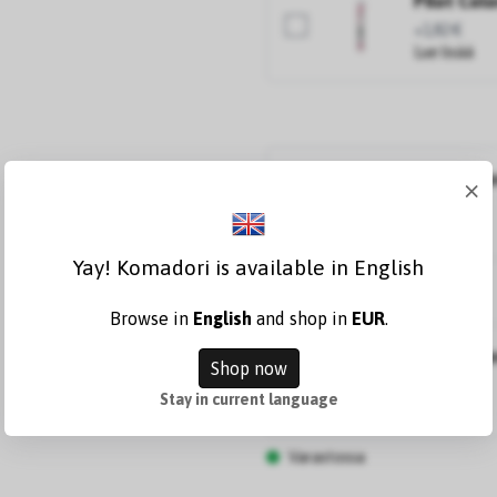
Pilot Col
+1,82 €
Lue lisää
Pilot Col
×
+1,82 €
Lue lisää
Yay! Komadori is available in English
Browse in
English
and shop in
EUR
.
Pilot Col
Shop now
+1,82 €
Stay in current language
Lue lisää
Varastossa