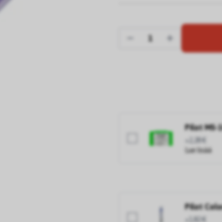
Pilot MS-
+2,28 €
Lue lisää
Pilot Col
+1,82 €