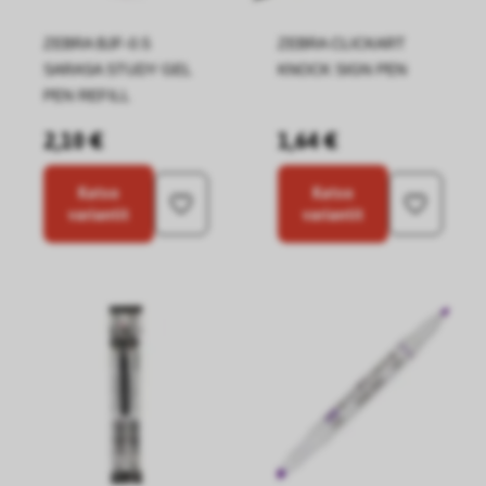
ZEBRA BJF-0.5
ZEBRA CLICKART
SARASA STUDY GEL
KNOCK SIGN PEN
PEN REFILL
2,10 €
1,64 €
Katso
Katso
variantit
variantit