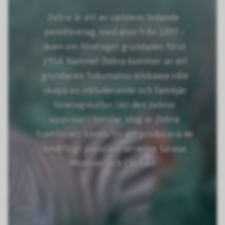
Zebra är ett av världens ledande
pennföretag, med anor från 1897 –
även om företaget grundades först
1914. Namnet Zebra kommer av att
grundaren Tokumatsu Ishikawa ville
skapa en inkluderande och familjär
företagskultur, likt den zebror
uppvisar i hjordar. Idag är Zebra
framförallt kända för att producera de
omåttligt populära serierna
Sarasa
,
Mildliner
och
Clickart
.