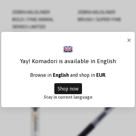
ZEBRA MILDLINER
ZEBRA MILDLINER
BOLD / FINE ANIMAL
BRUSH / SUPER FINE
SERIES LIMITED
EDITION
×
3,19 €
2,65 €
Yay! Komadori is available in English
Katso
Katso
variantit
variantit
Browse in
English
and shop in
EUR
.
Shop now
Stay in current language