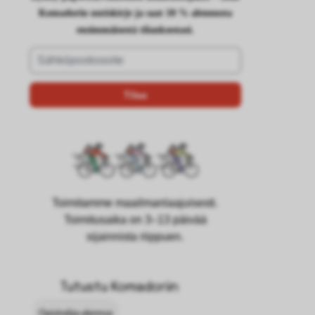
Komadorin uutiskirje ja saat 10 % alennusta
ensimmäisestä tilauksestasi.
Toimitamme maailmanlaajuisesti.
Toimitusaika on 3–13 päivää
sijainnista riippuen.
Tutustu Komadoriin
Opiskelija-alennus