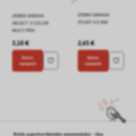
ZEBRA SARASA
ZEBRA SARASA
STUDY 0,5 MM
SELECT 3 COLOR
MULTI PEN
3,10 €
2,65 €
Katso
Katso
variantit
variantit
Ryhdy paperitarvikkeiden asiantuntijaksi – tilaa