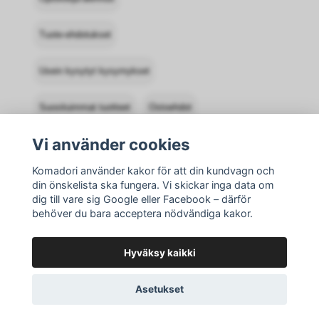
Tuote-ehdotukset
Usein kysytyt kysymykset
Suosituimmat tuotteet
Ostoehdot
Vi använder cookies
Ota yhteyttä Komadoriin
Komadori använder kakor för att din kundvagn och
Kirjaudu sisään
Palautukset
din önskelista ska fungera. Vi skickar inga data om
dig till vare sig Google eller Facebook – därför
behöver du bara acceptera nödvändiga kakor.
Hyväksy kaikki
Asetukset