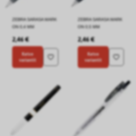
ZEBRA SARASA MARK
ZEBRA SARASA MARK
ON 0,4 MM
ON 0,5 MM
2,46 €
2,46 €
Katso
Katso
variantit
variantit