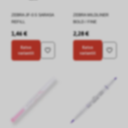
ZEBRA JF-0.5 SARASA
ZEBRA MILDLINER
REFILL
BOLD / FINE
1,46 €
2,28 €
Katso
Katso
variantit
variantit