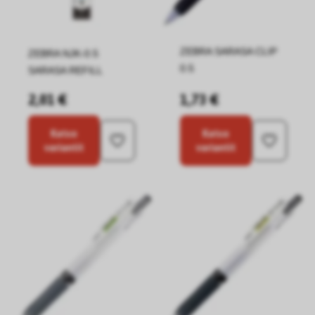
ZEBRA SARASA CLIP
ZEBRA NJK-0.5
0.5
SARASA REFILL
2,01 €
1,73 €
Katso
Katso
variantit
variantit