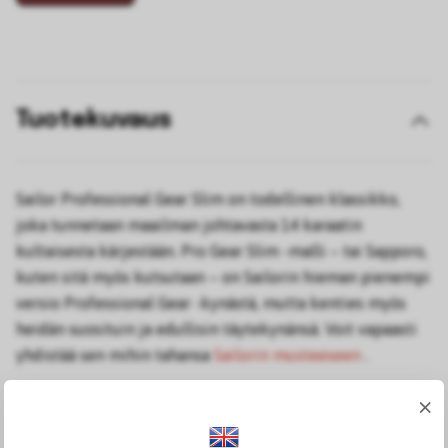
Tuotekuvaus
Sailor Professional Gear Slim on todellinen klassikko,
joka tunnetaan maailman johtavasta 14 karaatin
kultaisesta kärjestään. Pro Gear Slim -malli – tai Sapporo,
kuten sitä myös kutsutaan – on Sailorin hieman pienempi
versio Professional Gear -kynästä, mutta kenties myös
heidän suosituin ja edullisin täytekynänsä. Voit vapaasti
yhdistää sen mihin tahansa
Sailorin musteeseen
.
Sailor perustettiin vuonna 1911, ja siitä on tullut
×
japanilaisen laadun määritelmä.