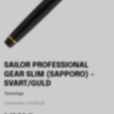
SAILOR PROFESSIONAL
GEAR SLIM (SAPPORO) –
SVART/GULD
Toimittaja:
Tuotenumero:
11-1221-120