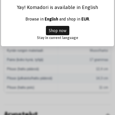
Mukana muunnin. Huomaa, että japanilaiset kynän kärjet
Yay! Komadori is available in English
kirjoittavat ohuempia viivoja kuin eurooppalaiset
vastineensa.
Browse in
English
and shop in
EUR
.
Shop now
Kärjen materiaali:
14 karaatin kultaa
Stay in current language
Kynäpitimen materiaali:
Metalli
Kynän rungon materiaali:
Muovi/hartsi
Paino (koko kynä, tyhjä)
17 grammaa
Pituus (hattu päässä)
12,4 cm
Pituus (julkaistu/hattu päässä)
14,3 cm
Pituus (hattu pois)
11 cm
Arvostelut