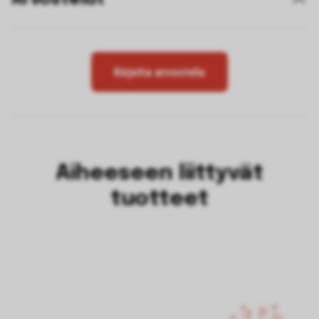
Kirjoita arvostelu
Aiheeseen liittyvät
tuotteet