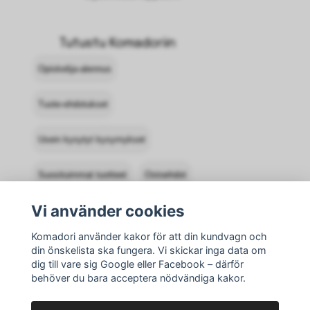
Tutustu Komadoriin
Opiskelija-alennus
Tuote-ehdotukset
Usein kysytyt kysymykset
Suosituimmat tuotteet
Ostoehdot
Vi använder cookies
Ota yhteyttä Komadoriin
Komadori använder kakor för att din kundvagn och
Kirjaudu sisään
Palautukset
din önskelista ska fungera. Vi skickar inga data om
dig till vare sig Google eller Facebook – därför
behöver du bara acceptera nödvändiga kakor.