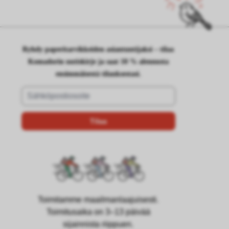
Ryhdy paperitarvikkeiden asiantuntijaksi – tilaa
Komadorin uutiskirje ja saat 10 % alennusta
ensimmäisestä tilauksestasi.
Toimitamme maailmanlaajuisesti.
Toimitusaika on 3–13 päivää
sijainnista riippuen.