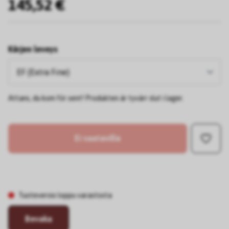
145,52 €
Kärjen leveys
Attans, du kom för sent! Produkten är tyvärr slut i lager.
Ei saatavilla
Tuoteversio loppu varastosta
Bevaka