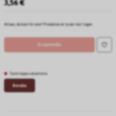
3,56 €
Attans, du kom för sent! Produkten är tyvärr slut i lager.
Ei saatavilla
Tuote loppu varastosta
Bevaka