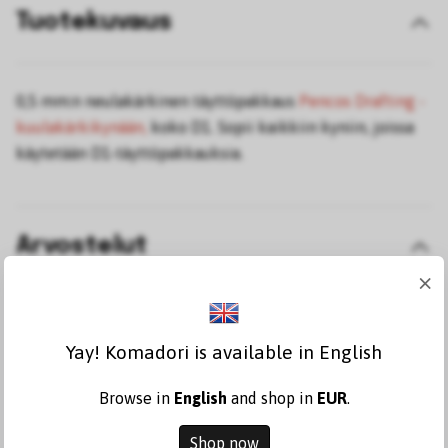
Tuotekuvaus
0,5 mm:n neulakärkinen täyttöpakkaus
Pencos Drafting -
kuulakärkikynään,
koko D1. Sopii kaikkiin kyniin, joissa
käytetään D1-täyttöpakkauksia.
Arvostelut
×
Kirjoita arvostelu
Yay! Komadori is available in English
Browse in
English
and shop in
EUR
.
Shop now