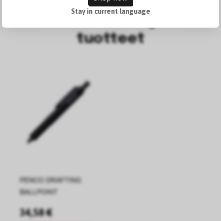
Stay in current language
Aiheeseen liittyvät
tuotteet
PENCO DRAFTING
BALLPOINT
34,58 €