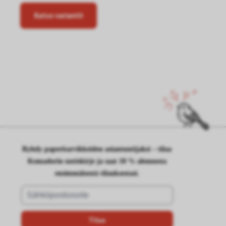
Katso variantit
Ryhdy paperitarvikkeiden asiantuntijaksi – tilaa
Komadorin uutiskirje ja saat 10 % alennusta
ensimmäisestä tilauksestasi.