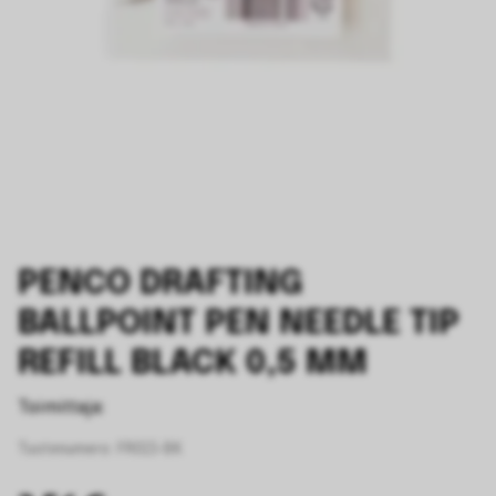
PENCO DRAFTING
BALLPOINT PEN NEEDLE TIP
REFILL BLACK 0,5 MM
Toimittaja:
Tuotenumero:
FR015-BK