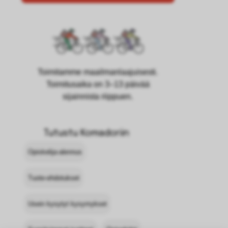
Toimitamme maailmanlaajuisesti.
Toimitusaika on 3–13 päivää
sijainnista riippuen.
Tutustu Komadoriin
Opiskelija-alennus
Tuote-ehdotukset
Usein kysytyt kysymykset