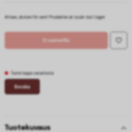
Attans, du kom för sent! Produkten är tyvärr slut i lager.
Ei saatavilla
Tuote loppu varastosta
Bevaka
Tuotekuvaus