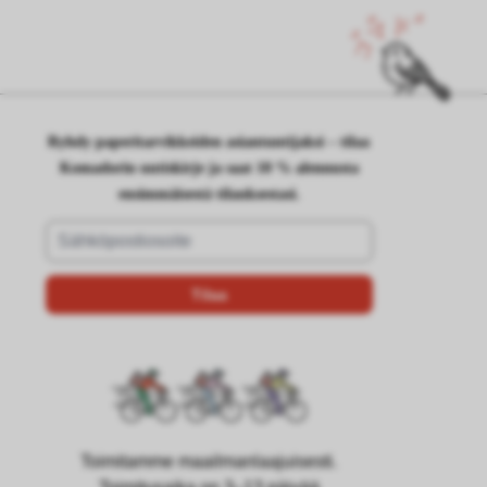
Ryhdy paperitarvikkeiden asiantuntijaksi – tilaa
Komadorin uutiskirje ja saat 10 % alennusta
ensimmäisestä tilauksestasi.
Toimitamme maailmanlaajuisesti.