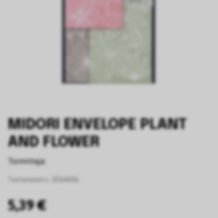
MIDORI ENVELOPE PLANT
AND FLOWER
Toimittaja:
Tuotenumero:
20564006
5,39 €