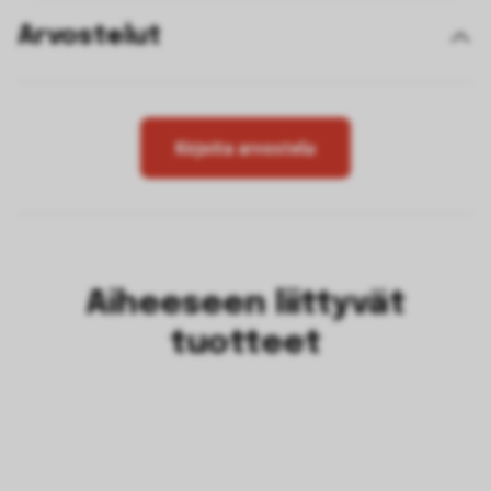
Arvostelut
Kirjoita arvostelu
Aiheeseen liittyvät
tuotteet