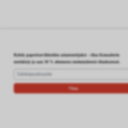
Ryhdy paperitarvikkeiden asiantuntijaksi – tilaa Komadorin
uutiskirje ja saat 10 % alennusta ensimmäisestä tilauksestasi.