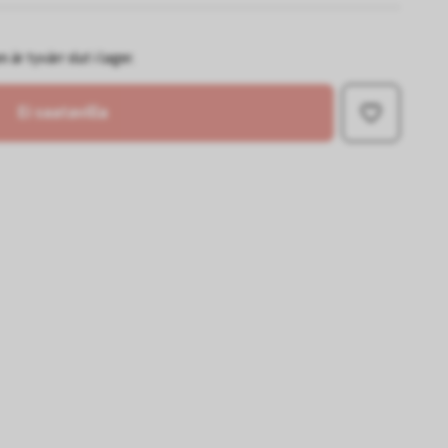
är tyvärr slut i lager.
Ei saatavilla