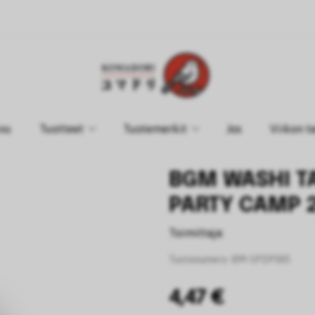
ivu
Tuotteet
Tuotemerkit
Jos
Viikon t
BGM WASHI TA
PARTY CAMP 
Toimittaja:
Tuotenumero:
BM-SPDP005
4,47 €