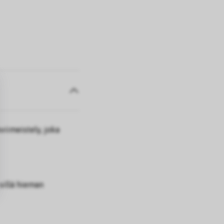
oviimeistely, joka
 sillä hieman