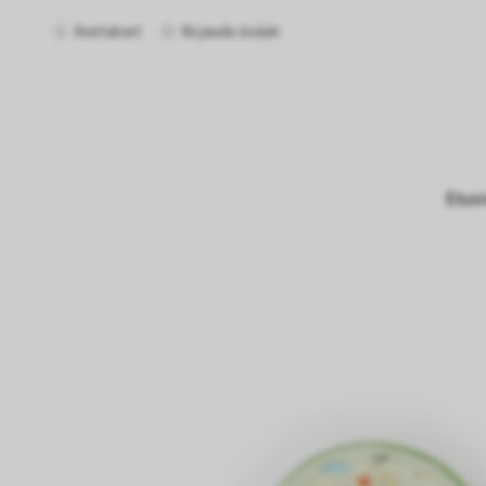
Asetukset
Kirjaudu sisään
Etus