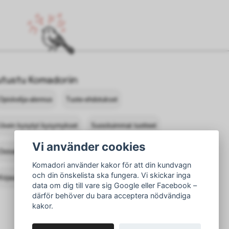
utustu Komadoriin
Opiskelija-alennus
Tuote-ehdotukset
Usein kysytyt kysymykset
Suosituimmat tuotteet
Vi använder cookies
Ostoehdot
Ota yhteyttä Komadoriin
Komadori använder kakor för att din kundvagn
och din önskelista ska fungera. Vi skickar inga
Kirjaudu sisään
Palautukset
data om dig till vare sig Google eller Facebook –
därför behöver du bara acceptera nödvändiga
kakor.