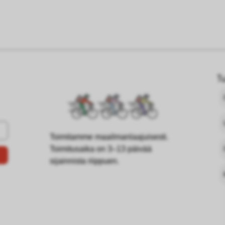
T
Toimitamme maailmanlaajuisesti.
Toimitusaika on 3–13 päivää
sijainnista riippuen.