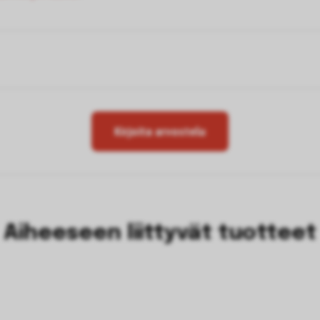
Kirjoita arvostelu
Aiheeseen liittyvät tuotteet