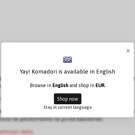
×
Yay! Komadori is available in English
öillä leirintäeläimillä koristeltu washiteippi. Teipissä on foli
Browse in
English
and shop in
EUR
.
n kiiltävän.
leveä ja 5 metriä pitkä.
Shop now
Stay in current language
en japanilainen tuote, jolla on monia käyttötarkoituksia: lisää
siisi tai postikortteihisi tai piristä kalenteriasi.
hiteipit täältä
.