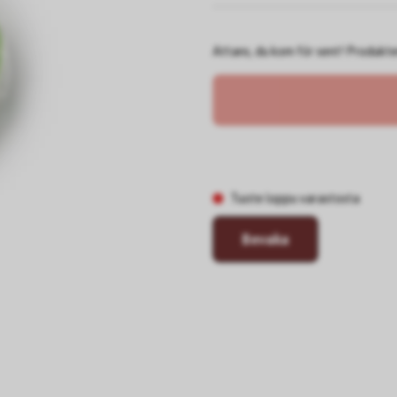
Attans, du kom för sent! Produkten 
Tuote loppu varastosta
Bevaka