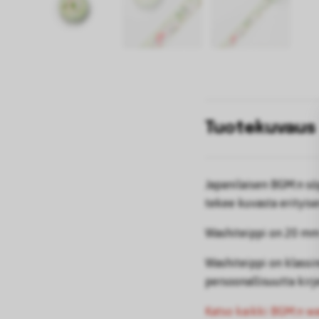
Tuotekuvaus
Japanilaisen BGM:n söp
tekee kuvasta erityise
Washiteippi on 20 mm 
Washiteippi on klassin
persoonallisuutta kirjei
Katso kaikki BGM:n was